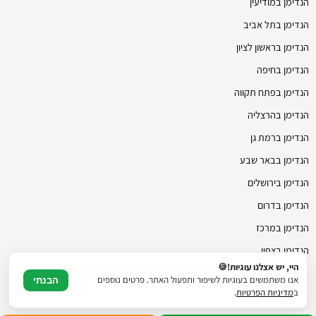
הנדימן במודיעין
הנדימן בתל אביב
הנדימן בראשון לציון
הנדימן בחיפה
הנדימן בפתח תקווה
הנדימן בהרצליה
הנדימן ברמת גן
הנדימן בבאר שבע
הנדימן בירושלים
הנדימן בדרום
הנדימן במרכז
הנדימן בצפון
היי, יש אצלנו עוגיות!🍪
© כל הזכויות שמורות להנדימן פלוס 2021 - 2026 | משרדים: נחל איילון 20ב, צור יצחק | דוא"ל:
hmanhman.co.il@gmail.com | טלפון: 077-4706236
אנו משתמשים בעוגיות לשיפור ותפעול האתר. פרטים נוספים
הבנתי
ב
מדיניות הפרטיות
.