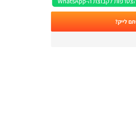
תם לייק?