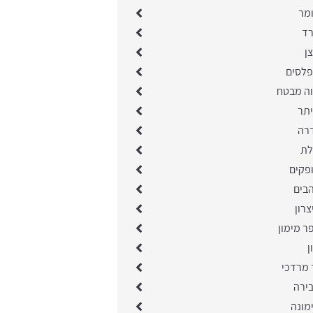
ומר
רד
ן
פלסים
וה מבטח
יתר
דרה
לת
פקים
הבים
צרון
ר מימון
ן
 מרדכי
בירה
מונה