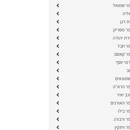
פר שמואל
ליה
ת דגן
פר מסריק
רת יהודה
פר חבד
פר קאסם
מי יוסף
ב
שמונאים
פר הרא״ה
כב יאיר
ר האורנים
ר בילו
ר ורבורג
ר ויתקין