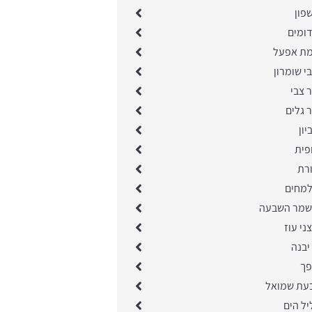
פון
דומים
מת אפעל
י שומרון
ר צבי
ר גלים
יון
פית
ורת
למחים
שמר השבעה
ני עוז
יבנה
פך
בעת שמואל
יל הים