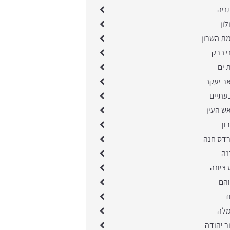
ניה
לון
מת השרון
י ברק
 ים
ר יעקב
עתיים
ש העין
ון
רדס חנה
נה
 ציונה
והם
ד
מלה
ר יהודה