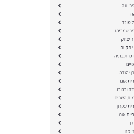
ר יונה
וד
 מונד
פר שמריהו
ר יצחק
י תקווה
זכרת בתיה
יים
ן יהודה
ית אונו
ה ורבורג
מות השבים
ית עקרון
יית אונו
רן
דימה