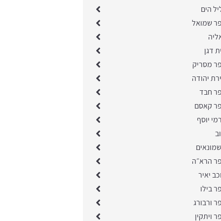
יל הים
פר שמואל
ליה
ת דגן
פר מסריק
רת יהודה
פר חבד
פר קאסם
מי יוסף
ב
שמונאים
פר הרא״ה
כב יאיר
ר בילו
ר ורבורג
ר ויתקין