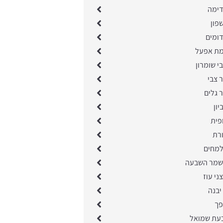
דימה
פון
דומים
מת אפעל
י שומרון
ר צבי
ר גלים
יון
פית
ורת
למחים
שמר השבעה
ני עוז
יבנה
פך
בעת שמואל