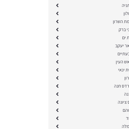
ניה
לון
מת השרון
י ברק
 ים
ר יעקב
עתיים
ש העין
ת ינאי
ון
רדס חנה
נה
 ציונה
והם
ד
מלה