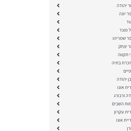
ר יהודה
ר יונה
וד
 מונד
פר שמריהו
ר יצחק
י תקווה
זכרת בתיה
יים
ן יהודה
ית אונו
ה ורבורג
מות השבים
ית עקרון
יית אונו
רן