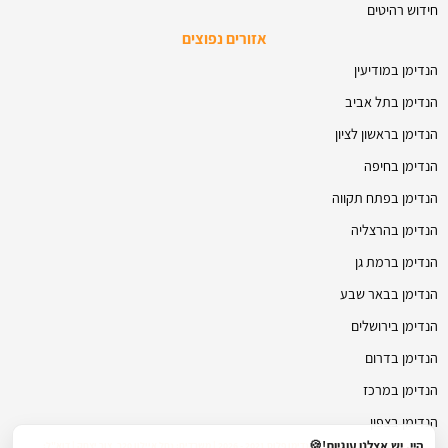
חידוש רהיטים
אזורים נפוצים
הנדימן במודיעין
הנדימן בתל אביב
הנדימן בראשון לציון
הנדימן בחיפה
הנדימן בפתח תקווה
הנדימן בהרצליה
הנדימן ברמת גן
הנדימן בבאר שבע
הנדימן בירושלים
הנדימן בדרום
הנדימן במרכז
הנדימן בצפון
היי, יש אצלנו עוגיות!🍪
© כל הזכויות שמורות להנדימן פלוס 2021 - 2026 | משרדים: נחל איילון 20ב, צור יצחק | דוא"ל: