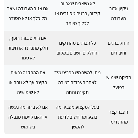
לא נשארים שאריות
ניקיון אזור
אם אזור העבודה נשאר
קידוח, ברגים מפוזרים או
העבודה
מלוכלך או לא מסודר
לכלוך מיותר
אם רואים בורג רופף,
חיזוק ברגים
כל הברגים מהודקים
חלק מתנדנד או חיבור
וחיבורים
והחלקים יושבים במקום
לא סגור
ניתן להשתמש בפריט מיד
אם ההתקנה נראית
בדיקת שימוש
לאחר העבודה בצורה
תקינה אך לא נוחה או
בפועל
תקינה ונוחה
לא שימושית
בעל המקצוע מסביר מה
אם לא ברור מה נעשה
הסבר קצר
בוצע ומה חשוב לדעת
או האם קיימת מגבלה
מההנדימן
להמשך
בשימוש