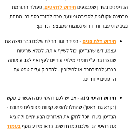
הנדימנים בשרון שמבצעים
חידוש לרהיטים
, פעולה התורמת
מבחינה אקולוגית לסביבה ומונעת מכם לבזבז כסף רב. מתחת
נציג שתי עבודות חידוש נפוצות שמבצע הנדימן:
חידוש דלת פנים
- במידה וגוון הדלת שלכם כבר מיצה את
עצמו, דעו שהנדימן יכול לשייף אותה, למלא שריטות
שנוצרו בה ע"י חומרי מילוי ייעודיים לעץ ואף לצבוע אותה
בצבע לבחירתכם או לחילופין - להדביק עליה טפט עם
הדפסים ייחודיים.
חידוש רהיטי גינה
- אם יש לכם רהיטי גינה העשויים מקש
(נקרא גם 'ראטן') שהחלו להוציא קצוות מפוצלים מתוכם -
הנדימן בשרון יוכל לתקן את האזורים הבעייתיים ולהוציא
את רהיטי הגן שלכם כמו חדשים. קראו מידע נוסף
בעמוד