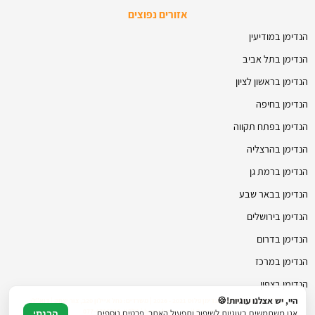
אזורים נפוצים
הנדימן במודיעין
הנדימן בתל אביב
הנדימן בראשון לציון
הנדימן בחיפה
הנדימן בפתח תקווה
הנדימן בהרצליה
הנדימן ברמת גן
הנדימן בבאר שבע
הנדימן בירושלים
הנדימן בדרום
הנדימן במרכז
הנדימן בצפון
היי, יש אצלנו עוגיות!🍪
© כל הזכויות שמורות להנדימן פלוס 2021 - 2026 | משרדים: נחל איילון 20ב, צור יצחק | דוא"ל:
hmanhman.co.il@gmail.com | טלפון: 077-4706236
אנו משתמשים בעוגיות לשיפור ותפעול האתר. פרטים נוספים
הבנתי