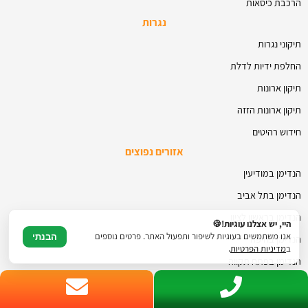
הרכבת כיסאות
נגרות
תיקוני נגרות
החלפת ידיות לדלת
תיקון ארונות
תיקון ארונות הזזה
חידוש רהיטים
אזורים נפוצים
הנדימן במודיעין
הנדימן בתל אביב
הנדימן בראשון לציון
היי, יש אצלנו עוגיות!🍪
אנו משתמשים בעוגיות לשיפור ותפעול האתר. פרטים נוספים
הבנתי
הנדימן בחיפה
ב
מדיניות הפרטיות
.
הנדימן בפתח תקווה
הנדימן בהרצליה
הנדימן ברמת גן