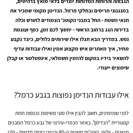
הגבוהה והרוחות המלוחות יוצרים בלאי מואץ ברהיטים,
במנגנוני תריסים ובחלקי פרזול. הנדימן מקומי שמכיר את
תנאי השטח - החל במבני הקוטג' הצמודים לחורש וכלה
בדירות הגג ברחוב הראשי - יחסוך לכם זמן, כסף ועוגמת
נפש. במדריך הבא תגלו אילו שירותים כלולים, כיצד נקבע
מחיר, איך מאתרים איש מקצוע אמין ואילו עבודות עדיף
להשאיר בידיו במקום להזמין חשמלאי, אינסטלטור או קבלן
שיפוצים ייעודי.
אילו עבודות הנדימן נפוצות בגבע כרמל?
לפני שמזמינים, חשוב להבין אילו סוגי משימות נכנסות תחת
קטגוריית "הנדימן". באזור הכפרי‑עירוני של גבע כרמל המבנים
מגוּונים - וילות, קוטג'ים משנות ה‑80 ובנייני בוטיק חדשים - ולכן