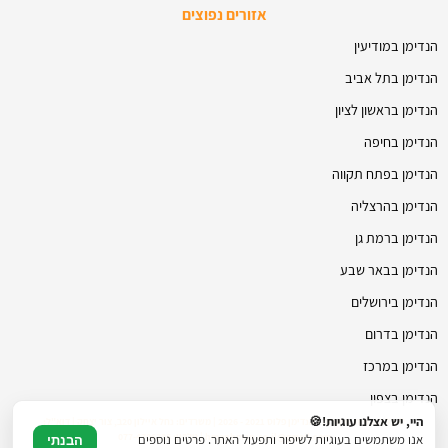
אזורים נפוצים
הנדימן במודיעין
הנדימן בתל אביב
הנדימן בראשון לציון
הנדימן בחיפה
הנדימן בפתח תקווה
הנדימן בהרצליה
הנדימן ברמת גן
הנדימן בבאר שבע
הנדימן בירושלים
הנדימן בדרום
הנדימן במרכז
הנדימן בצפון
היי, יש אצלנו עוגיות!🍪
© כל הזכויות שמורות להנדימן פלוס 2021 - 2026 | משרדים: נחל איילון 20ב, צור יצחק | דוא"ל:
hmanhman.co.il@gmail.com | טלפון: 077-4706236
אנו משתמשים בעוגיות לשיפור ותפעול האתר. פרטים נוספים
הבנתי