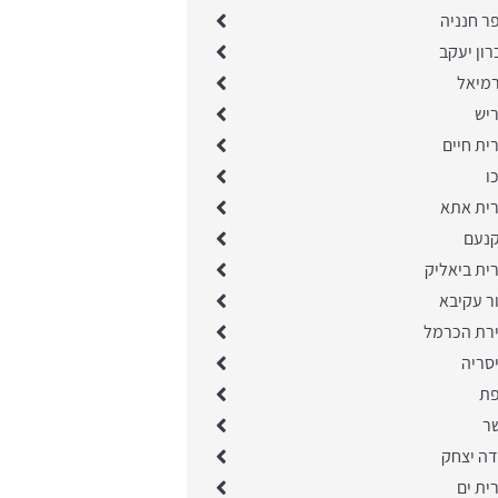
ר חנניה
רון יעקב
רמיאל
ריש
ית חיים
ו
רית אתא
קנעם
ית ביאליק
ר עקיבא
ירת הכרמל
סריה
פת
שר
דה יצחק
ית ים