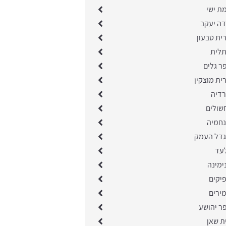
ת ישי
דה יעקב
ית טבעון
תלית
ר גלים
ית מוצקין
רדיה
שולים
נחמיה
גדל העמק
לעד
ימינה
יקים
ירים
ר יהושע
ת שאן