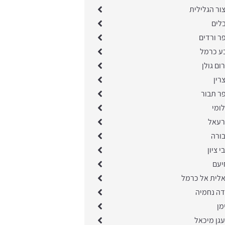
ור הגלילית
בלים
ר ורדים
בע כרמל
ום גולן
רין
ר תבור
ומי
רעאל
בורה
 ציון
יעם
אלית אל כרמל
דה נחמיה
מן
גן מיכאל