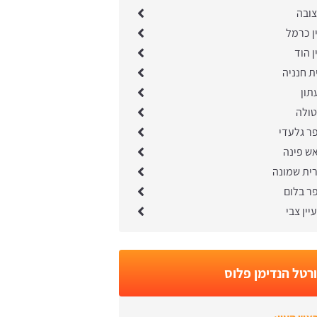
צובה
ן כרמל
ן הוד
ת חנניה
תון
טולה
ר גלעדי
ש פינה
רית שמונה
ר בלום
יין צבי
רטל הנדימן פלוס