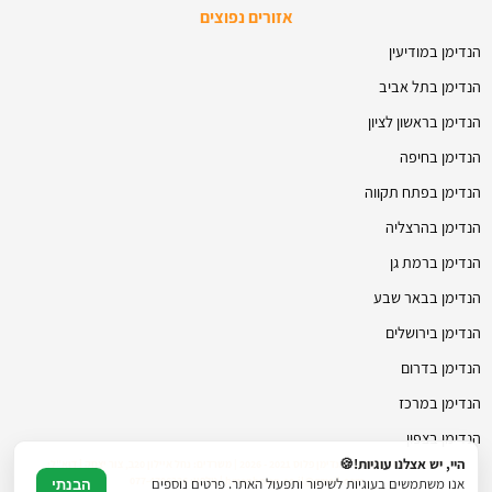
אזורים נפוצים
הנדימן במודיעין
הנדימן בתל אביב
הנדימן בראשון לציון
הנדימן בחיפה
הנדימן בפתח תקווה
הנדימן בהרצליה
הנדימן ברמת גן
הנדימן בבאר שבע
הנדימן בירושלים
הנדימן בדרום
הנדימן במרכז
הנדימן בצפון
היי, יש אצלנו עוגיות!🍪
© כל הזכויות שמורות להנדימן פלוס 2021 - 2026 | משרדים: נחל איילון 20ב, צור יצחק | דוא"ל:
hmanhman.co.il@gmail.com | טלפון: 077-4706236
אנו משתמשים בעוגיות לשיפור ותפעול האתר. פרטים נוספים
הבנתי