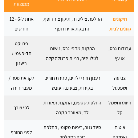
ממוצעת
תיקונים
החלפת צילינדר, תיקון ציר רופף,
אחת ל-6 - 12
קטנים לבית
הדבקת אריח רופף
חודשים
פרויקט
עבודות גבס,
התקנת מדפי גבס, נישות
חד-פעמי /
או עץ
לטלוויזיה, בניית פרגולה קלה
ריענון
צביעה
רענון חדרי ילדים, סגירת חורים
לקראת פסח /
ושפכטל
בקירות, צבע נגד עובש
מעבר דירה
חיווט וחשמל
החלפת שקעים, התקנת תאורות
לפי צורך
קל
לד, מאוורר תקרה
איטום
סיוד גגות, זיפות מקומי, החלפת
לפני החורף
ואחזקה
רובה במקלחת