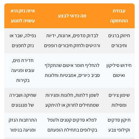
עבודת
איזה נזק היא
מה כדאי לבצע
התחזוקה
עשויה למנוע
חיזוק ברגים
לבדוק מדפים, ארונות, ידיות
נפילה, שבר או
וחיבורים
ורהיטים ולחזק חיבורים רופפים
נזק לחפצים
חדירת מים,
חידוש סיליקון
להחליף חומר איטום שהתקלף
עובש ופגיעה
ואיטום
סביב כיורים, אמבטיות וחלונות
בקירות
שימון צירים
לשמן דלתות, חלונות ומגירות
שחיקה ושבירה
ומסילות
שמתחילים לחרוק או להיתקע
של מנגנונים
תיקון סדקים
למלא סדקים קטנים ולטפל
התרחבות הנזק
וקילופי צבע
בקילופים בתחילת הופעתם
ופגיעה בגימור