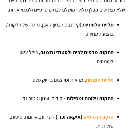
רוב עבודות ההנדימן בעין כרמל הן התקנות ותיקונים נקודתיים
שלא מצריכים קבלן מלא - מושלם לבתים פרטיים ולנכסי אירוח.
תליית טלוויזיות
(קיר גבס / בטון / אבן, מתקן של הלקוח /
בהצעת מחיר).
התקנת מדפים לבית ולסטודיו תצוגה,
כולל עיגון
לעומסים.
תליית תמונות
,
מראות ומייצגים בדיוק פלס.
התקנת וילונות ומסילות -
קידוח, עיגון וגימור נקי.
הרכבת רהיטים
(איקאה וכד׳) -
שידות, ארונות, מיטות,
שולחנות.