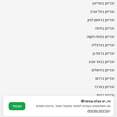
הנדימן במודיעין
הנדימן בתל אביב
הנדימן בראשון לציון
הנדימן בחיפה
הנדימן בפתח תקווה
הנדימן בהרצליה
הנדימן ברמת גן
הנדימן בבאר שבע
הנדימן בירושלים
הנדימן בדרום
הנדימן במרכז
הנדימן בצפון
היי, יש אצלנו עוגיות!🍪
© כל הזכויות שמורות להנדימן פלוס 2021 - 2026 | משרדים: נחל איילון 20ב, צור יצחק | דוא"ל:
hmanhman.co.il@gmail.com | טלפון: 077-4706236
אנו משתמשים בעוגיות לשיפור ותפעול האתר. פרטים נוספים
הבנתי
ב
מדיניות הפרטיות
.