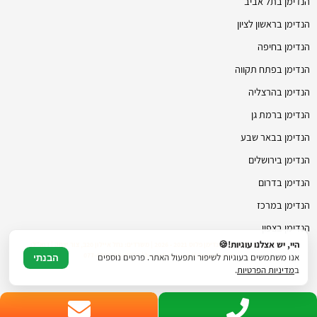
הנדימן בתל אביב
הנדימן בראשון לציון
הנדימן בחיפה
הנדימן בפתח תקווה
הנדימן בהרצליה
הנדימן ברמת גן
הנדימן בבאר שבע
הנדימן בירושלים
הנדימן בדרום
הנדימן במרכז
הנדימן בצפון
היי, יש אצלנו עוגיות!🍪
© כל הזכויות שמורות להנדימן פלוס 2021 - 2026 | משרדים: נחל איילון 20ב, צור יצחק | דוא"ל:
hmanhman.co.il@gmail.com | טלפון: 077-4706236
אנו משתמשים בעוגיות לשיפור ותפעול האתר. פרטים נוספים
הבנתי
ב
מדיניות הפרטיות
.