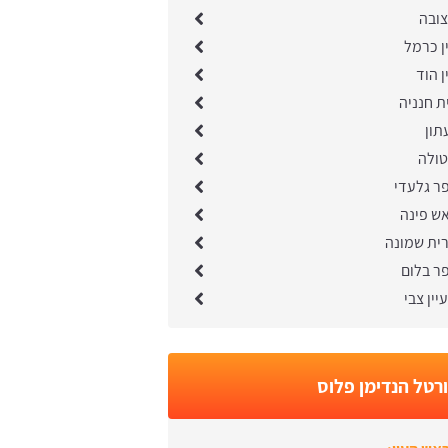
צובה
ן כרמל
ן הוד
ת חנניה
תון
טולה
ר גלעדי
ש פינה
רית שמונה
ר בלום
יין צבי
רטל הנדימן פלוס