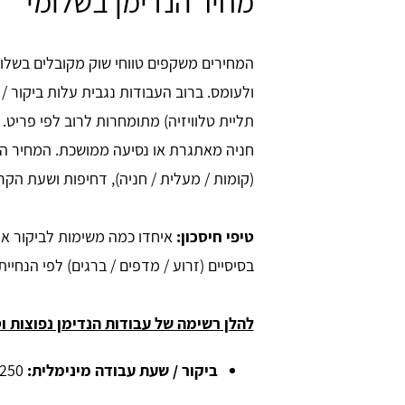
מחיר הנדימן בשלומי
המחירים משקפים טווחי שוק מקובלים בשלו
ולעומס. ברוב העבודות נגבית עלות ביקור 
תליית טלוויזיה) מתומחרות לרוב לפי פריט. 
חניה מאתגרת או נסיעה ממושכת. המחיר הס
(קומות / מעלית / חניה), דחיפות ושעת הקר
טיפי חיסכון:
איחדו כמה משימות לביקור אחד
בסיסיים (זרוע / מדפים / ברגים) לפי הנחיית
להלן רשימה של עבודות הנדימן נפוצות וט
ביקור / שעת עבודה מינימלית:
250 - 200 ש''ח.