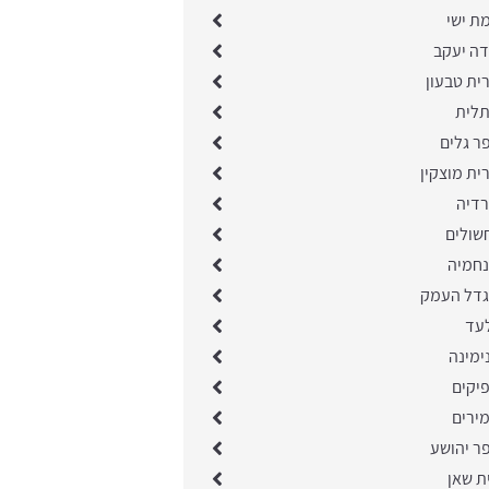
ת ישי
דה יעקב
ית טבעון
תלית
ר גלים
ית מוצקין
רדיה
שולים
נחמיה
גדל העמק
לעד
ימינה
יקים
ירים
ר יהושע
ת שאן