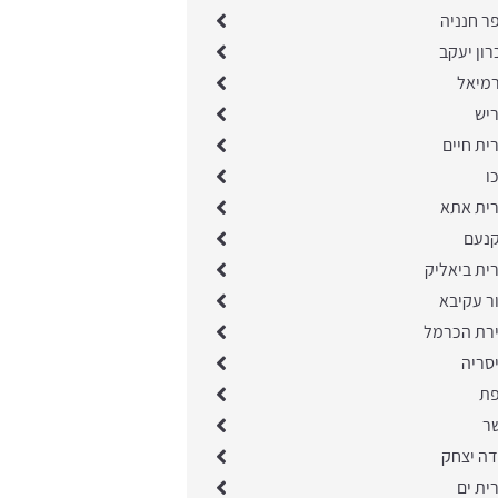
ר חנניה
רון יעקב
רמיאל
ריש
ית חיים
ו
רית אתא
קנעם
ית ביאליק
ר עקיבא
ירת הכרמל
סריה
פת
שר
דה יצחק
ית ים