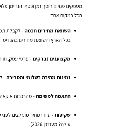
מספקים פנויים חוסך זמן וכסף. הנדימן פלוס
הכל במקום אחד.
השוואת מחירים חכמה
- לקבלת תמו
בכל הארץ והשוואת מחירים בהנדימן פ
מקצוענים נבדקים
- פרטי עסק, חוות
אוזן
David Tabadi
זמינות מהירה בשלומי והסביבה
- לע
התאמה למשימה
- מהרכבות איקאה ו
שקיפות
- טווחי מחיר מומלצים לפני 
עולה? מעודכן 2026).