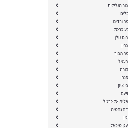
ור הגלילית
בלים
ר ורדים
בע כרמל
ום גולן
רין
ר תבור
רעאל
בורה
פנה
 ציון
יעם
אלית אל כרמל
דה נחמיה
מן
גן מיכאל