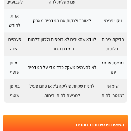
עם מטלית לחה
לשבועיים
אחת
ניקוי פנימי
לאוורר ולנקות את המדפים מאבק
לחודש
בדיקת צירים
לוודא שהצירים לא רופפים ולכוון דלתות
פעמיים
ודלתות
במידת הצורך
בשנה
מניעת עומס
באופן
לא להעמיס משקל כבד מדי על המדפים
יתר
שוטף
שימוש
להניח שקיות סיליקה ג'ל או פחם פעיל
באופן
במנטרי לחות
למניעת לחות וריחות
שוטף
השאירו פרטים וכבר חוזרים