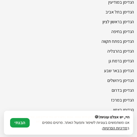
הנדימן במודיעין
הנדימן בתל אביב
הנדימן בראשון לציון
הנדימן בחיפה
הנדימן בפתח תקווה
הנדימן בהרצליה
הנדימן ברמת גן
הנדימן בבאר שבע
הנדימן בירושלים
הנדימן בדרום
הנדימן במרכז
הנדימן בצפון
היי, יש אצלנו עוגיות!🍪
© כל הזכויות שמורות להנדימן פלוס 2021 - 2026 | משרדים: נחל איילון 20ב, צור יצחק | דוא"ל:
hmanhman.co.il@gmail.com | טלפון: 077-4706236
אנו משתמשים בעוגיות לשיפור ותפעול האתר. פרטים נוספים
הבנתי
ב
מדיניות הפרטיות
.