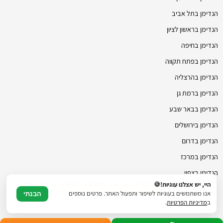
הנדימן בתל אביב
הנדימן בראשון לציון
הנדימן בחיפה
הנדימן בפתח תקווה
הנדימן בהרצליה
הנדימן ברמת גן
הנדימן בבאר שבע
הנדימן בירושלים
הנדימן בדרום
הנדימן במרכז
הנדימן בצפון
היי, יש אצלנו עוגיות!🍪
© כל הזכויות שמורות להנדימן פלוס 2021 - 2026 | משרדים: נחל איילון 20ב, צור יצחק | דוא"ל:
hmanhman.co.il@gmail.com | טלפון: 077-4706236
אנו משתמשים בעוגיות לשיפור ותפעול האתר. פרטים נוספים
הבנתי
ב
מדיניות הפרטיות
.