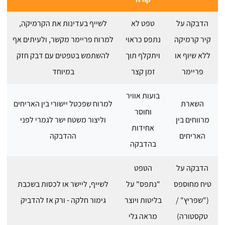
הדבקה על
טפט לא
לשייף בעדינות את הקרמיקה,
קיר קרמיקה
נתפס כראוי
למרוח פריימר מקשר, ולעיתים אף
ללא שיוף או
ויתקלף תוך
להשתמש בטפטים עם דבק חזק
פריימר
זמן קצר
במיוחד
בועות אוויר
השארת
למרוח שפכטל יישורי בין האריחים
וחוסר
מרווחים בין
וליצור משטח ישר לגמרי לפני
אחידות
האריחים
ההדבקה
בהדבקה
הדבקה על
הטפט
טיח מחוספס
"נתפס" על
לשייף, ליישר או לכסות בשכבת
("שפריץ" /
בליטות ויוצר
גימור חלקה - ורק אז להדביק
טקסטורה)
מראה גלי