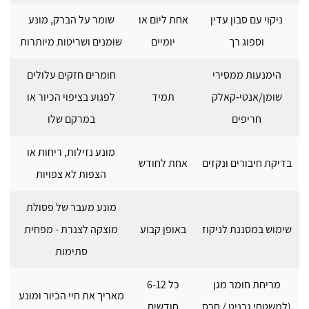
ניקוי עם סבון עדין
אחת ליום או
שומר על הברק, מונע
וספוג רך
יומיים
שומנים ושריטות מיותרות
הימנעות ממסירי
חומרים חזקים עלולים
שומן/אנטי‑קאלק
תמיד
לפגוע בציפוי הכיור או
חריפים
במרקם שלו
מונע נזילות, ריחות או
בדיקת חיבורים ונקזים
אחת לחודש
הצפות לא צפויות
מונע מעבר של פסולת
שימוש במסננת לניקוז
באופן קבוע
מוצקה לצנרת - מפחית
סתימות
מריחת חומר מגן
כל 6-12
מאריך את חיי הכיור ומונע
(למשטחי גרניט / חרס
חודשים