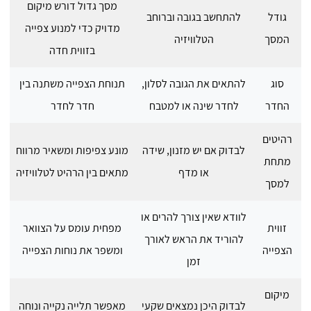
מסך גדול דורש מיקום
גודל
להתחשב בגובה וברוחב
מדויק כדי למנוע צפייה
המסך
הטלוויזיה
בזווית חדה
סוג
להתאים את הגובה לסלון,
תנוחת הצפייה משתנה בין
החדר
לחדר שינה או למטבח
חדר לחדר
רהיטים
לבדוק אם יש מזנון, שידה
מונע צפיפות ומשאיר מרווח
מתחת
או מדף
מתאים בין הרהיט לטלוויזיה
למסך
לוודא שאין צורך להרים או
זווית
מפחית עומס על הצוואר
להוריד את הראש לאורך
הצפייה
ומשפר את נוחות הצפייה
זמן
מיקום
לבדוק היכן נמצאים שקעי
מאפשר תלייה נקייה ונוחה