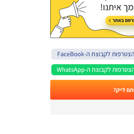
תם לייק?