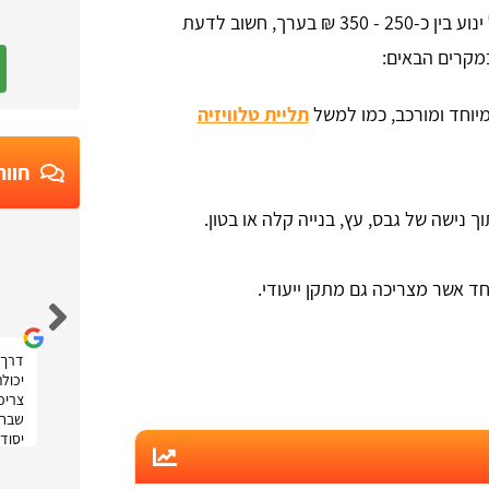
בודדים. בעוד כי המחיר הממוצע בדרך כלל ינוע בין כ-250 - 350 ₪ בערך, חשוב לדעת
מקרים הבאים:
יוחד ומורכב, כמו למשל
תליית טלוויזיה
חוות
נישה של גבס, עץ, בנייה קלה או בטון.
Ruth Moatti
ד אשר מצריכה גם מתקן ייעודי.
דרך 
יכול
צריכה
שבחר
יסודי