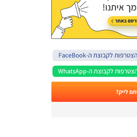
תם לייק?