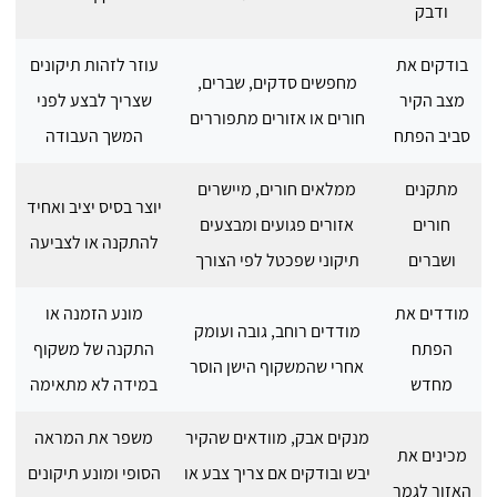
ודבק
בודקים את
עוזר לזהות תיקונים
מחפשים סדקים, שברים,
מצב הקיר
שצריך לבצע לפני
חורים או אזורים מתפוררים
סביב הפתח
המשך העבודה
מתקנים
ממלאים חורים, מיישרים
יוצר בסיס יציב ואחיד
חורים
אזורים פגועים ומבצעים
להתקנה או לצביעה
ושברים
תיקוני שפכטל לפי הצורך
מודדים את
מונע הזמנה או
מודדים רוחב, גובה ועומק
הפתח
התקנה של משקוף
אחרי שהמשקוף הישן הוסר
מחדש
במידה לא מתאימה
מנקים אבק, מוודאים שהקיר
משפר את המראה
מכינים את
יבש ובודקים אם צריך צבע או
הסופי ומונע תיקונים
האזור לגמר