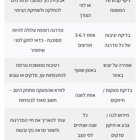
ניקוי קבוע של
אבק ולכלוך מצטברים גורמים
או לפי
המשטח
להחלקה ולשחיקת הציפוי
הצורך
מדרגה רופפת עלולה להיות
בדיקת יציבות
אחת ל-3-6
מסוכנת - כדאי לתקן לפני
של כל מדרגה
חודשים
שיחמיר
שמירה על יובש
רטיבות ממושכת גורמת
באופן שוטף
באזור
להתנפחות עץ, סדקים או עובש
בדיקת מעקות /
לוודא שהמעקה מחוזק היטב -
אחת לשנה
חיזוקים
חשוב מאוד לבטיחות
חידוש לכה /
כל
עוזר להאריך את חיי המדרגות
צבע או תיקון
שנה-שנתיים
ולשמר מראה נקי ובטוח
סדקים
לפי מצב