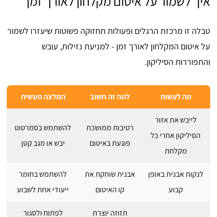
איך לשמור על איטום מקלחון לאורך זמן
טבלה זו מרכזת הרגלים ופעולות תחזוקה פשוטות שיעזרו לשמור
על איטום המקלחון לאורך זמן - למניעת נזילות, עובש
והתפוררות הסיליקון.
מה לעשות
למה זה חשוב
המלצה מעשית
לייבש את אזור
רטיבות ממושכת
להשתמש בסמרטוט
הסיליקון אחרי כל
פוגעת באיטום
יבש או מגב קטן
מקלחת
לנקות אבנית באופן
אבנית שוחקת את
להשתמש בחומר
קבוע
קו האיטום
ייעודי אחת לשבוע
תזוזה יוצרת
לפתוח ולסגור