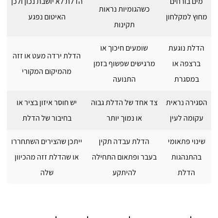
מים בורחים
הדלת לא יושבת נכון ולכן
כשהגומיות נראות
מחוץ למקלחון
האיטום נפגע
תקינות
הדלת נוגעת
שומעים חיכוך או
הדלת ירדה מעט או זזה
ברצפה או
מרגישים שפשוף בזמן
מהמיקום המקורי
במסגרת
התנועה
הסגירה נראית
צד אחד של הדלת גבוה
יש חוסר איזון בציר או
עקומה לעין
או נמוך יותר
בחיבור של הדלת
שינוי פתאומי
הדלת עבדה תקין
ייתכן שהצירים השתחררו
בהתנהגות
בעבר ופתאום התחילה
או שהדלת זזה מהכיוון
הדלת
להיתקע
שלה