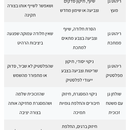
ריהוט גן
שיוף, תיקון סדקים
ושאפשר לשייף אותו בצורה
מעץ
וצביעה או שימון מחדש
תקינה
הסרת חלודה, שיוף
ריהוט גן
שאין חלודה עמוקה שפגעה
וצביעה בצבע מתאים
ממתכת
ביציבות הרהיט
למתכת
ניקוי יסודי, תיקון
ריהוט גן
שהפלסטיק לא שביר, סדוק
שריטות וצביעה בצבע
מפלסטיק
או מתפורר מהשמש
ייעודי לפלסטיק
שולחן גן
ניקוי המסגרת, חיזוק
שהזכוכית שלמה
עם משטח
חיבורים והחלפת גומיות
ושהמסגרת מחזיקה אותה
זכוכית
תמיכה
בצורה יציבה
חיזוק ברגים, החלפת