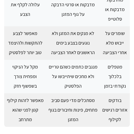
מדבקות או סרטי הדבקה
עלולה לקלף את
מדבקות או
על גוף המזגן
הצבע
סלוטייפ
שומרים על
לא מנקים את המזגן ולא
מאפשר לצבע
ייבוש מלא
נוגעים בצבע בימים
להתקשות ולהיצמד
אחרי הצביעה
הראשונים לאחר הצביעה
טוב יותר לפלסטיק
מטפלים
מנגבים כתמים כשהם טריים
מקל על הניקוי
בלכלוך
ולא מחכים שיתייבשו על
ומפחית צורך
נקודתי בזמן
הפלסטיק
בשפשוף חזק
בודקים
מסתכלים מדי פעם סביב
מאפשר לזהות קילוף
אזורים רגישים
פתחים, פינות וחיבורים בגוף
קטן לפני שהוא
לקילוף
המזגן
מתרחב