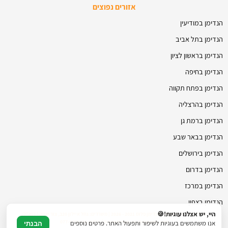
אזורים נפוצים
הנדימן במודיעין
הנדימן בתל אביב
הנדימן בראשון לציון
הנדימן בחיפה
הנדימן בפתח תקווה
הנדימן בהרצליה
הנדימן ברמת גן
הנדימן בבאר שבע
הנדימן בירושלים
הנדימן בדרום
הנדימן במרכז
הנדימן בצפון
היי, יש אצלנו עוגיות!🍪
© כל הזכויות שמורות להנדימן פלוס 2021 - 2026 | משרדים: נחל איילון 20ב, צור יצחק | דוא"ל:
hmanhman.co.il@gmail.com | טלפון: 077-4706236
אנו משתמשים בעוגיות לשיפור ותפעול האתר. פרטים נוספים
הבנתי