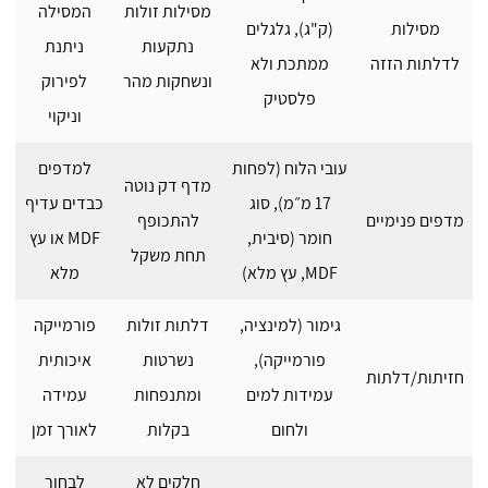
מסילות זולות
המסילה
מסילות
(ק"ג), גלגלים
נתקעות
ניתנת
לדלתות הזזה
ממתכת ולא
ונשחקות מהר
לפירוק
פלסטיק
וניקוי
עובי הלוח (לפחות
למדפים
מדף דק נוטה
17 מ״מ), סוג
כבדים עדיף
מדפים פנימיים
להתכופף
חומר (סיבית,
MDF או עץ
תחת משקל
MDF, עץ מלא)
מלא
גימור (למינציה,
דלתות זולות
פורמייקה
פורמייקה),
נשרטות
איכותית
חזיתות/דלתות
עמידות למים
ומתנפחות
עמידה
ולחום
בקלות
לאורך זמן
חלקים לא
לבחור