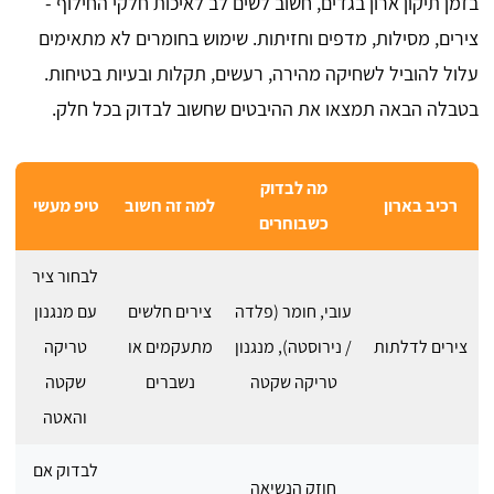
בזמן תיקון ארון בגדים, חשוב לשים לב לאיכות חלקי החילוף -
צירים, מסילות, מדפים וחזיתות. שימוש בחומרים לא מתאימים
עלול להוביל לשחיקה מהירה, רעשים, תקלות ובעיות בטיחות.
בטבלה הבאה תמצאו את ההיבטים שחשוב לבדוק בכל חלק.
מה לבדוק
רכיב בארון
למה זה חשוב
טיפ מעשי
כשבוחרים
לבחור ציר
עובי, חומר (פלדה
צירים חלשים
עם מנגנון
צירים לדלתות
/ נירוסטה), מנגנון
מתעקמים או
טריקה
טריקה שקטה
נשברים
שקטה
והאטה
לבדוק אם
חוזק הנשיאה