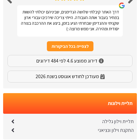
דרך האתר קיבלתי שלושה הנדימנים, שביניהם יכולתי להשוות
במחיר בעבור אותה העבודה. הייתי צריכה שירכיבו עבורי ארון
שקניתי וההנדימן שבחרתי הגיע בזמן, ביצע את ההרכבה בצורה
יסודית ומהירה. אני ממש מרוצה :)
לצפייה בכל הביקורות
דירוג ממוצע 4.6 לפי 484 דירוגים
מעודכן לחודש אוגוסט בשנת 2026
תליית וילונות
תליית וילון גלילה
התקנת וילון ונציאני