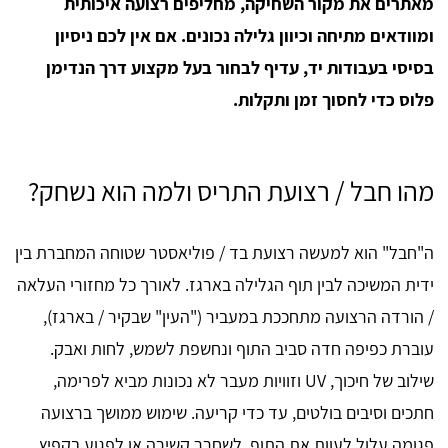
מאתרים את מקור השחיקה, מחליפים רצועה איכותית
ומוודאים מתיחה וכיוון גלילה נכונים. אם אין לכם ניסיון
בסיסי בעבודות יד, עדיף לבחור בעל מקצוע דרך הנדימן
פלוס כדי לחסוך זמן ותקלות.
מהו חבל / רצועת התריס ולמה הוא נשחק?
ה"חבל" הוא למעשה רצועת בד / פוליאסטר שטוחה המחברת בין
ידית המשיכה לבין תוף הגלילה בארגז. לאורך כל מחזורי העלאה
/ הורדה הרצועה מתחככת במעביר ("העין" שבקיר / בארגז),
עוברת כפיפה חדה סביב התוף ונחשפת לשמש, לחות ואבק.
שילוב של חיכוך, UV וזוויות מעבר לא נכונות מביא לפרימה,
חתכים וסיבים בולטים, עד כדי קריעה. שימוש ממושך ברצועה
פגומה עלול לעוות את התוף, לשחרר קשירה או לפגוע בקפיץ