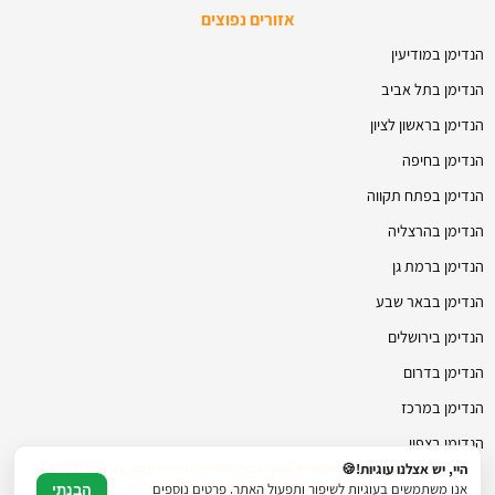
אזורים נפוצים
הנדימן במודיעין
הנדימן בתל אביב
הנדימן בראשון לציון
הנדימן בחיפה
הנדימן בפתח תקווה
הנדימן בהרצליה
הנדימן ברמת גן
הנדימן בבאר שבע
הנדימן בירושלים
הנדימן בדרום
הנדימן במרכז
הנדימן בצפון
היי, יש אצלנו עוגיות!🍪
© כל הזכויות שמורות להנדימן פלוס 2021 - 2026 | משרדים: נחל איילון 20ב, צור יצחק | דוא"ל:
hmanhman.co.il@gmail.com | טלפון: 077-4706236
אנו משתמשים בעוגיות לשיפור ותפעול האתר. פרטים נוספים
הבנתי